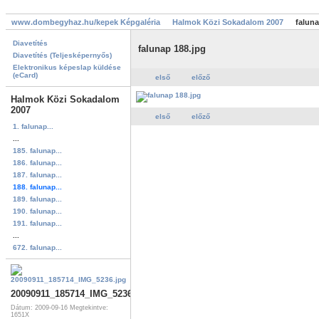
www.dombegyhaz.hu/kepek Képgaléria
Halmok Közi Sokadalom 2007
faluna
Diavetítés
falunap 188.jpg
Diavetítés (Teljesképernyős)
Elektronikus képeslap küldése
(eCard)
első
előző
Halmok Közi Sokadalom
2007
első
előző
1. falunap...
...
185. falunap...
186. falunap...
187. falunap...
188. falunap...
189. falunap...
190. falunap...
191. falunap...
...
672. falunap...
20090911_185714_IMG_5236.jpg
Dátum: 2009-09-16
Megtekintve:
1651X