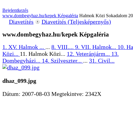
Bejelentkezés
www.dombegyhaz.hu/kepek Képgaléria
Halmok Közi Sokadalom 2
Diavetítés
Diavetítés (Teljesképernyős)
www.dombegyhaz.hu/kepek Képgaléria
1. XV. Halmok ...
...
8. VIII....
9. VII. Halmok...
10. H
Közi...
11. Halmok Közi...
12. Veteránjárm...
13.
Dombegyházi...
14. Szilveszter...
...
31. Civil...
dhaz_099.jpg
Dátum: 2007-08-03
Megtekintve: 2342X