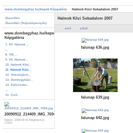
www.dombegyhaz.hu/kepek Képgaléria
Halmok Közi Sokadalom 2007
Halmok Közi Sokadalom 2007
Diavetítés
Diavetítés (Teljesképernyős)
első
előző
www.dombegyhaz.hu/kepek
Képgaléria
1. XV. Halmok ...
falunap 636.jpg
...
8. VIII....
9. VII. Halmok...
10. Halmok Közi...
11. Halmok Közi...
12. Veteránjárm...
13. Dombegyházi...
14. Szilveszter...
...
31. Civil...
falunap 639.jpg
20090912_214409_IMG_7694.jpg
falunap 642.jpg
Dátum: 2009-09-16
Megtekintve:
1752X