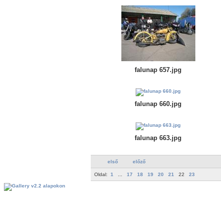
falunap 657.jpg
falunap 660.jpg
falunap 663.jpg
első
előző
Oldal:
1
...
17
18
19
20
21
22
23