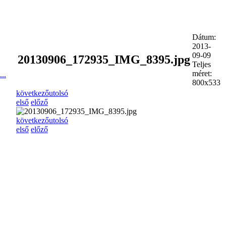
Dátum:
2013-
09-09
20130906_172935_IMG_8395.jpg
Teljes
méret:
..
800x533
következő
utolsó
első
előző
következő
utolsó
első
előző