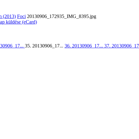
m (2013)
Foci
20130906_172935_IMG_8395.jpg
lap küldése (eCard)
130906_17...
35. 20130906_17...
36. 20130906_17...
37. 20130906_17.