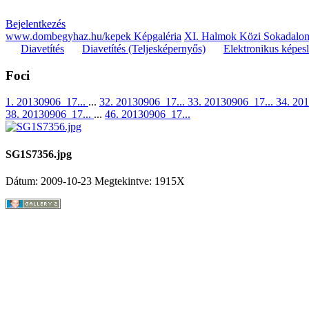
Bejelentkezés
www.dombegyhaz.hu/kepek Képgaléria
XI. Halmok Közi Sokadalo
Diavetítés
Diavetítés (Teljesképernyős)
Elektronikus képes
Foci
1. 20130906_17...
...
32. 20130906_17...
33. 20130906_17...
34. 20
38. 20130906_17...
...
46. 20130906_17...
SG1S7356.jpg
Dátum: 2009-10-23
Megtekintve: 1915X