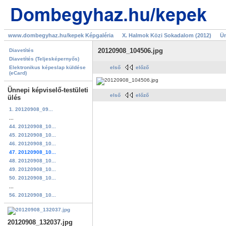
www.dombegyhaz.hu/kepek Képgaléria
X. Halmok Közi Sokadalom (2012)
Ün
20120908_104506.jpg
Diavetítés
Diavetítés (Teljesképernyős)
Elektronikus képeslap küldése
első
előző
(eCard)
Ünnepi képviselő-testületi
első
előző
ülés
1. 20120908_09...
...
44. 20120908_10...
45. 20120908_10...
46. 20120908_10...
47. 20120908_10...
48. 20120908_10...
49. 20120908_10...
50. 20120908_10...
...
56. 20120908_10...
20120908_132037.jpg