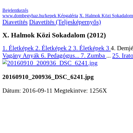
Bejelentkezés
www.dombegyhaz.hu/kepek Képgaléria
X. Halmok Közi Sokadalom
Diavetítés
Diavetítés (Teljesképernyős)
X. Halmok Közi Sokadalom (2012)
1. Életképek
2. Életképek 2
3. Életképek 3
4. Demjé
Vagány Anyák
6. Pedagógus...
7. Zumba
...
25. Irato
20160910_200936_DSC_6241.jpg
Dátum: 2016-09-11
Megtekintve: 1256X