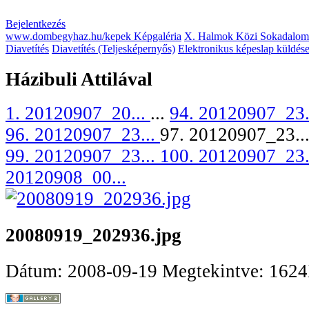
Bejelentkezés
www.dombegyhaz.hu/kepek Képgaléria
X. Halmok Közi Sokadalom
Diavetítés
Diavetítés (Teljesképernyős)
Elektronikus képeslap küldés
Házibuli Attilával
1. 20120907_20...
...
94. 20120907_23.
96. 20120907_23...
97. 20120907_23..
99. 20120907_23...
100. 20120907_23.
20120908_00...
20080919_202936.jpg
Dátum: 2008-09-19
Megtekintve: 162