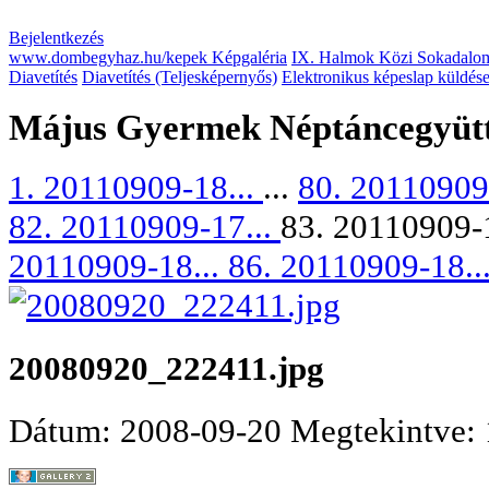
Bejelentkezés
www.dombegyhaz.hu/kepek Képgaléria
IX. Halmok Közi Sokadalom
Diavetítés
Diavetítés (Teljesképernyős)
Elektronikus képeslap küldés
Május Gyermek Néptáncegyüt
1. 20110909-18...
...
80. 20110909
82. 20110909-17...
83. 20110909-
20110909-18...
86. 20110909-18..
20080920_222411.jpg
Dátum: 2008-09-20
Megtekintve: