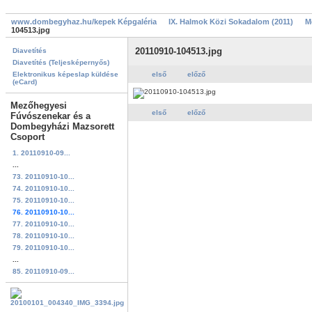
www.dombegyhaz.hu/kepek Képgaléria
IX. Halmok Közi Sokadalom (2011)
M
104513.jpg
20110910-104513.jpg
Diavetítés
Diavetítés (Teljesképernyős)
Elektronikus képeslap küldése
első
előző
(eCard)
Mezőhegyesi
első
előző
Fúvószenekar és a
Dombegyházi Mazsorett
Csoport
1. 20110910-09...
...
73. 20110910-10...
74. 20110910-10...
75. 20110910-10...
76. 20110910-10...
77. 20110910-10...
78. 20110910-10...
79. 20110910-10...
...
85. 20110910-09...