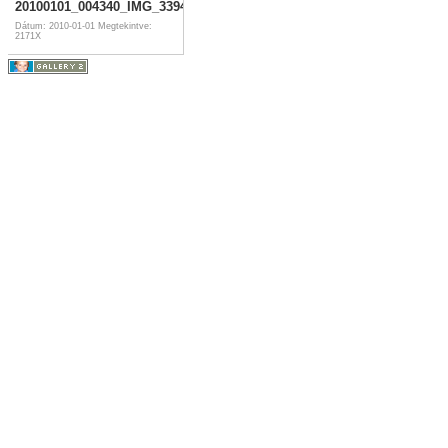
20100101_004340_IMG_3394.jpg
Dátum: 2010-01-01
Megtekintve:
2171X