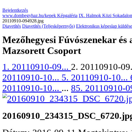
Bejelentkezés
www.dombegyhaz.hu/kepek Képgaléria
IX. Halmok Közi Sokadalom
20110910-094928.jpg
Diavetítés
Diavetítés (Teljesképernyős)
Elektronikus képeslap küldés
Mezőhegyesi Fúvószenekar és
Mazsorett Csoport
1. 20110910-09...
2. 20110910-09.
20110910-10...
5. 20110910-10...
20110910-10...
...
85. 20110910-09
20160910_234315_DSC_6720.jp