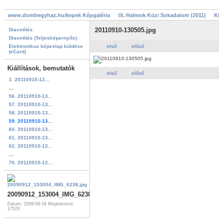
www.dombegyhaz.hu/kepek Képgaléria
IX. Halmok Közi Sokadalom (2011)
K
20110910-130505.jpg
Diavetítés
Diavetítés (Teljesképernyős)
Elektronikus képeslap küldése
első
előző
(eCard)
Kiállítások, bemutatók
első
előző
1. 20110910-12...
...
56. 20110910-13...
57. 20110910-13...
58. 20110910-13...
59. 20110910-13...
60. 20110910-13...
61. 20110910-13...
62. 20110910-12...
...
70. 20110910-12...
20090912_153004_IMG_6238.jpg
Dátum: 2009-09-16
Megtekintve:
1752X