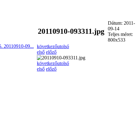
Dátum: 2011-
09-14
20110910-093311.jpg
Teljes méret:
800x533
5. 20110910-09...
következő
utolsó
első
előző
következő
utolsó
első
előző