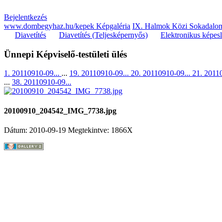
Bejelentkezés
www.dombegyhaz.hu/kepek Képgaléria
IX. Halmok Közi Sokadalom
Diavetítés
Diavetítés (Teljesképernyős)
Elektronikus képes
Ünnepi Képviselő-testületi ülés
1. 20110910-09...
...
19. 20110910-09...
20. 20110910-09...
21. 2011
...
38. 20110910-09...
20100910_204542_IMG_7738.jpg
Dátum: 2010-09-19
Megtekintve: 1866X