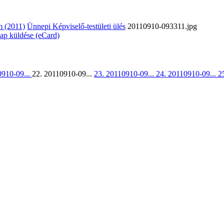
 (2011)
Ünnepi Képviselő-testületi ülés
20110910-093311.jpg
lap küldése (eCard)
0910-09...
22. 20110910-09...
23. 20110910-09...
24. 20110910-09...
2