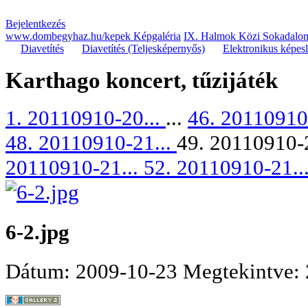
Bejelentkezés
www.dombegyhaz.hu/kepek Képgaléria
IX. Halmok Közi Sokadalom
Diavetítés
Diavetítés (Teljesképernyős)
Elektronikus képes
Karthago koncert, tűzijáték
1. 20110910-20...
...
46. 20110910
48. 20110910-21...
49. 20110910-
20110910-21...
52. 20110910-21..
6-2.jpg
Dátum: 2009-10-23
Megtekintve: