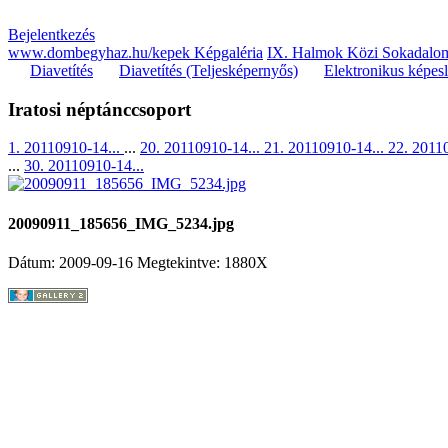
Bejelentkezés
www.dombegyhaz.hu/kepek Képgaléria
IX. Halmok Közi Sokadalom
Diavetítés
Diavetítés (Teljesképernyős)
Elektronikus képes
Iratosi néptánccsoport
1. 20110910-14...
...
20. 20110910-14...
21. 20110910-14...
22. 2011
...
30. 20110910-14...
20090911_185656_IMG_5234.jpg
Dátum: 2009-09-16
Megtekintve: 1880X