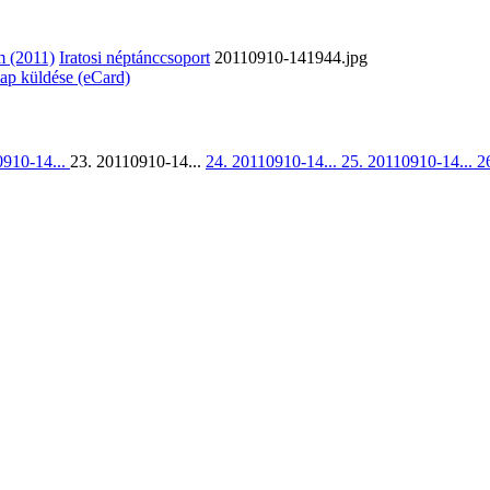
 (2011)
Iratosi néptánccsoport
20110910-141944.jpg
lap küldése (eCard)
0910-14...
23. 20110910-14...
24. 20110910-14...
25. 20110910-14...
2