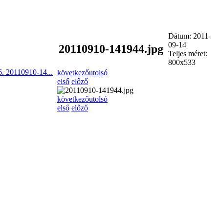
Dátum: 2011-
09-14
20110910-141944.jpg
Teljes méret:
800x533
6. 20110910-14...
következő
utolsó
első
előző
következő
utolsó
első
előző