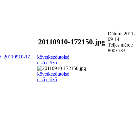
Dátum: 2011-
09-14
20110910-172150.jpg
Teljes méret:
800x533
5. 20110910-17...
következő
utolsó
első
előző
következő
utolsó
első
előző