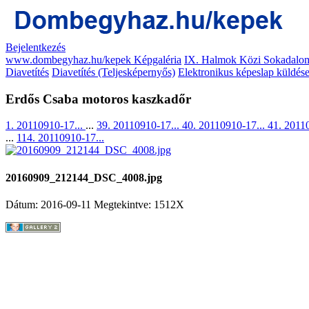
Bejelentkezés
www.dombegyhaz.hu/kepek Képgaléria
IX. Halmok Közi Sokadalom
Diavetítés
Diavetítés (Teljesképernyős)
Elektronikus képeslap küldés
Erdős Csaba motoros kaszkadőr
1. 20110910-17...
...
39. 20110910-17...
40. 20110910-17...
41. 2011
...
114. 20110910-17...
20160909_212144_DSC_4008.jpg
Dátum: 2016-09-11
Megtekintve: 1512X