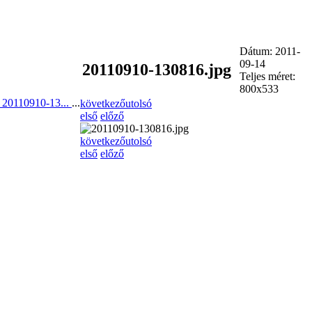
Dátum: 2011-
09-14
20110910-130816.jpg
Teljes méret:
800x533
 20110910-13...
...
következő
utolsó
első
előző
következő
utolsó
első
előző