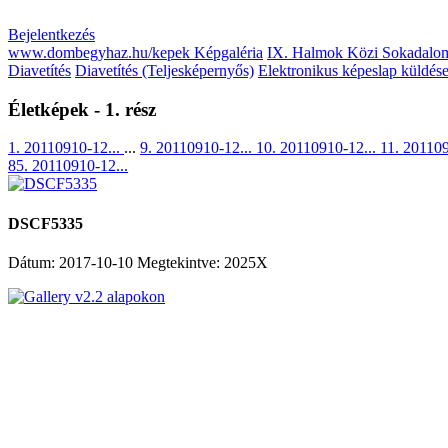
Bejelentkezés
www.dombegyhaz.hu/kepek Képgaléria
IX. Halmok Közi Sokadalom
Diavetítés
Diavetítés (Teljesképernyős)
Elektronikus képeslap küldés
Életképek - 1. rész
1. 20110910-12...
...
9. 20110910-12...
10. 20110910-12...
11. 20110
85. 20110910-12...
DSCF5335
Dátum: 2017-10-10
Megtekintve: 2025X