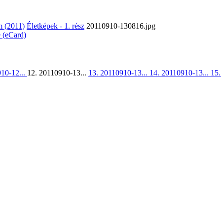
 (2011)
Életképek - 1. rész
20110910-130816.jpg
e (eCard)
910-12...
12. 20110910-13...
13. 20110910-13...
14. 20110910-13...
15.