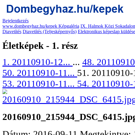
Bejelentkezés
www.dombegyhaz.hu/kepek Képgaléria
IX. Halmok Közi Sokadalom
Diavetítés
Diavetítés (Teljesképernyős)
Elektronikus képeslap küldés
Életképek - 1. rész
1. 20110910-12...
...
48. 20110910
50. 20110910-11...
51. 20110910-
53. 20110910-11...
54. 20110910-
20160910_215944_DSC_6415.jp
Dátum: 2016-09-11
Megtekintve: