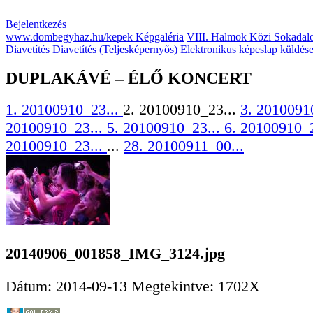
Bejelentkezés
www.dombegyhaz.hu/kepek Képgaléria
VIII. Halmok Közi Sokadal
Diavetítés
Diavetítés (Teljesképernyős)
Elektronikus képeslap küldés
DUPLAKÁVÉ – ÉLŐ KONCERT
1. 20100910_23...
2. 20100910_23...
3. 2010091
20100910_23...
5. 20100910_23...
6. 20100910_
20100910_23...
...
28. 20100911_00...
20140906_001858_IMG_3124.jpg
Dátum: 2014-09-13
Megtekintve: 1702X