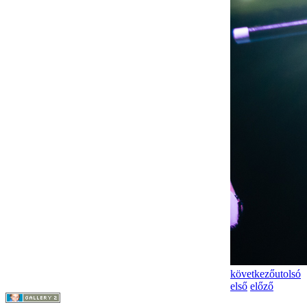
következő
utolsó
első
előző