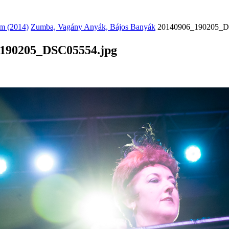
m (2014)
Zumba, Vagány Anyák, Bájos Banyák
20140906_190205_D
190205_DSC05554.jpg