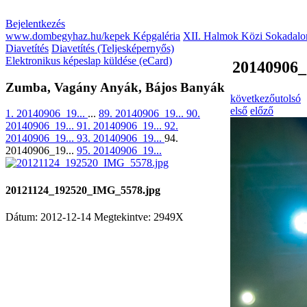
Bejelentkezés
www.dombegyhaz.hu/kepek Képgaléria
XII. Halmok Közi Sokadalo
Diavetítés
Diavetítés (Teljesképernyős)
Elektronikus képeslap küldése (eCard)
20140906_
Zumba, Vagány Anyák, Bájos Banyák
következő
utolsó
első
előző
1. 20140906_19...
...
89. 20140906_19...
90.
20140906_19...
91. 20140906_19...
92.
20140906_19...
93. 20140906_19...
94.
20140906_19...
95. 20140906_19...
20121124_192520_IMG_5578.jpg
Dátum: 2012-12-14
Megtekintve: 2949X