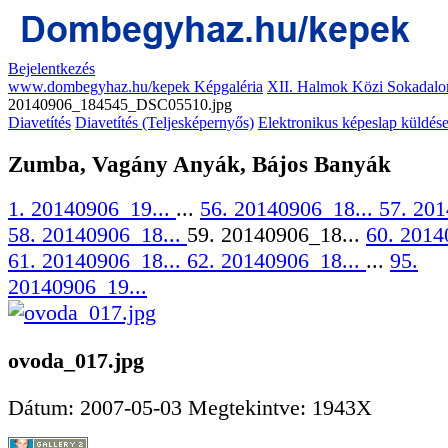
Bejelentkezés
www.dombegyhaz.hu/kepek Képgaléria
XII. Halmok Közi Sokadalo
20140906_184545_DSC05510.jpg
Diavetítés
Diavetítés (Teljesképernyős)
Elektronikus képeslap küldés
Zumba, Vagány Anyák, Bájos Banyák
1. 20140906_19...
...
56. 20140906_18...
57. 201
58. 20140906_18...
59. 20140906_18...
60. 2014
61. 20140906_18...
62. 20140906_18...
...
95.
20140906_19...
ovoda_017.jpg
Dátum: 2007-05-03
Megtekintve: 1943X