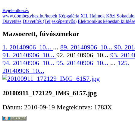
Bejelentkezés
www.dombegyhaz.hu/kepek Képgaléria
XII. Halmok Közi Sokadalo
Diavetítés
Diavetítés (Teljesképernyős)
Elektronikus képeslap küldés
Mazsoerett, fúvószenekar
1. 20140906_10...
...
89. 20140906_10...
90. 201
91. 20140906_10...
92. 20140906_10...
93. 2014
94. 20140906_10...
95. 20140906_10...
...
125.
20140906_10...
20100911_172129_IMG_6157.jpg
Dátum: 2010-09-19
Megtekintve: 1783X