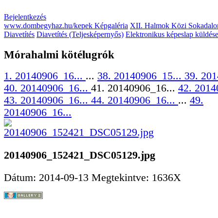
Bejelentkezés
www.dombegyhaz.hu/kepek Képgaléria
XII. Halmok Közi Sokadalo
Diavetítés
Diavetítés (Teljesképernyős)
Elektronikus képeslap küldés
Mórahalmi kötélugrók
1. 20140906_16...
...
38. 20140906_15...
39. 201
40. 20140906_16...
41. 20140906_16...
42. 2014
43. 20140906_16...
44. 20140906_16...
...
49.
20140906_16...
20140906_152421_DSC05129.jpg
Dátum: 2014-09-13
Megtekintve: 1636X