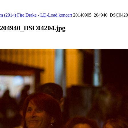
m (2014)
Fire Drake - LD-Load koncert
20140905_204940_DSC04204
204940_DSC04204.jpg