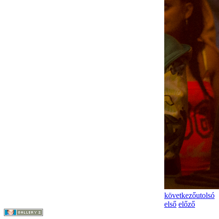
következő
utolsó
első
előző