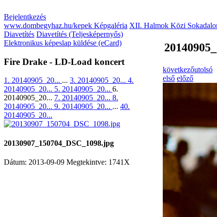
Bejelentkezés
www.dombegyhaz.hu/kepek Képgaléria
XII. Halmok Közi Sokadalo
Diavetítés
Diavetítés (Teljesképernyős)
Elektronikus képeslap küldése (eCard)
20140905_
Fire Drake - LD-Load koncert
következő
utolsó
első
előző
1. 20140905_20...
...
3. 20140905_20...
4.
20140905_20...
5. 20140905_20...
6.
20140905_20...
7. 20140905_20...
8.
20140905_20...
9. 20140905_20...
...
40.
20140905_20...
20130907_150704_DSC_1098.jpg
Dátum: 2013-09-09
Megtekintve: 1741X