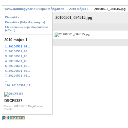
www.dombegyhaz.hu/kepek Képgaléria
2010 május 1.
20100501_084515.jpg
20100501_084515.jpg
Diavetítés
Diavetítés (Teljesképernyős)
Elektronikus képeslap küldése
(eCard)
2010 május 1.
1. 20100501_08...
2. 20100501_08...
3. 20100501_08...
4. 20100501_08...
5. 20100501_09...
6. 20100501_09...
7. 20100501_09...
...
116. 20100501_17...
DSCF5387
Dátum: 2017-10-10
Megtekintve:
2341X