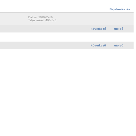
Bejelentkezés
Dátum: 2010-05-16
Teljes méret: 480x640
következő
utolsó
következő
utolsó